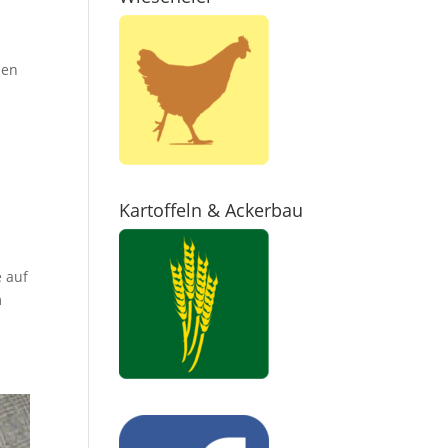
ben
Kartoffeln & Ackerbau
e auf
m